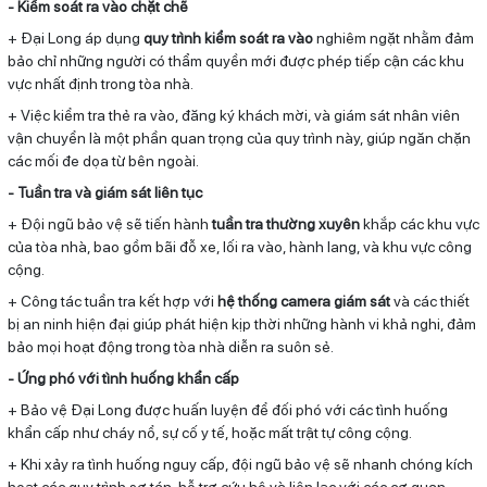
- Kiểm soát ra vào chặt chẽ
+ Đại Long áp dụng
quy trình kiểm soát ra vào
nghiêm ngặt nhằm đảm
bảo chỉ những người có thẩm quyền mới được phép tiếp cận các khu
vực nhất định trong tòa nhà.
+ Việc kiểm tra thẻ ra vào, đăng ký khách mời, và giám sát nhân viên
vận chuyển là một phần quan trọng của quy trình này, giúp ngăn chặn
các mối đe dọa từ bên ngoài.
- Tuần tra và giám sát liên tục
+ Đội ngũ bảo vệ sẽ tiến hành
tuần tra thường xuyên
khắp các khu vực
của tòa nhà, bao gồm bãi đỗ xe, lối ra vào, hành lang, và khu vực công
cộng.
+ Công tác tuần tra kết hợp với
hệ thống camera giám sát
và các thiết
bị an ninh hiện đại giúp phát hiện kịp thời những hành vi khả nghi, đảm
bảo mọi hoạt động trong tòa nhà diễn ra suôn sẻ.
- Ứng phó với tình huống khẩn cấp
+ Bảo vệ Đại Long được huấn luyện để đối phó với các tình huống
khẩn cấp như cháy nổ, sự cố y tế, hoặc mất trật tự công cộng.
+ Khi xảy ra tình huống nguy cấp, đội ngũ bảo vệ sẽ nhanh chóng kích
hoạt các quy trình sơ tán, hỗ trợ cứu hộ và liên lạc với các cơ quan