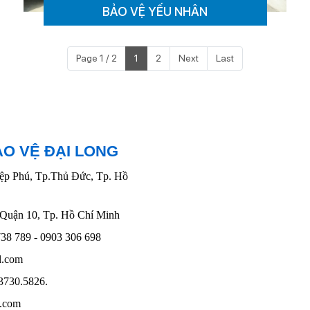
BẢO VỆ YẾU NHÂN
Page 1 / 2
1
2
Next
Last
ẢO VỆ ĐẠI LONG
ệp Phú, Tp.Thủ Đức, Tp. Hồ
, Quận 10, Tp. Hồ Chí Minh
 738 789
-
0903 306 698
il.com
 3730.5826.
y.com