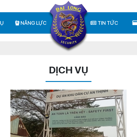
VỤ
NĂNG LỰC
TIN TỨC
DỊCH VỤ