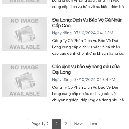
Long là đơn vị hàng đầu trong lĩnh vực
bảo vệ nghiêm ngặt để ngăn ngừa các rủi
cung cấp dịch vụ bảo vệ sự kiện, đảm bảo
ro về trộm cắp, cướp bóc, hay hành vi gây
an toàn và an ninh cho các sự kiện lớn
rối.
nhỏ. Với đội ngũ bảo vệ chuyên nghiệp,
Đại Long: Dịch Vụ Bảo Vệ Cá Nhân
Cấp Cao
được đào tạo bài bản cùng các phương
pháp và công nghệ hiện đại, Đại Long
Ngày đăng: 07/10/2024 04:11 PM
luôn mang đến giải pháp bảo vệ toàn diện
Công Ty Cổ Phần Dịch Vụ Bảo Vệ Đại
cho mọi loại hình sự kiện, từ hội nghị, triển
Long cung cấp dịch vụ bảo vệ cá nhân
lãm đến sự kiện văn hóa, thể thao.
cấp cao dành cho những khách hàng có
yêu cầu an ninh đặc biệt như doanh nhân,
chính khách, nghệ sĩ nổi tiếng, và những
Các dịch vụ bảo vệ hàng đầu của
Đại Long
cá nhân có nguy cơ cao gặp rủi ro trong
cuộc sống hàng ngày. Đây là dịch vụ được
Ngày đăng: 07/10/2024 04:04 PM
thiết kế riêng nhằm đảm bảo an toàn tuyệt
Công Ty Cổ Phần Dịch Vụ Bảo Vệ Đại
đối cho khách hàng trong mọi hoạt động.
Long cung cấp nhiều dịch vụ bảo vệ
chuyên nghiệp, đáp ứng đa dạng nhu cầu
của khách hàng, từ cá nhân đến doanh
nghiệp. Dưới đây là một số dịch vụ bảo vệ
hàng đầu của Đại Long
Page 1 / 2
1
2
Next
Last