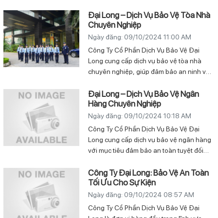
làm đối tác đáng tin cậy để đảm bảo an
ninh và sự bảo vệ cho ngôi sao hạng A
Đại Long – Dịch Vụ Bảo Vệ Tòa Nhà
Chuyên Nghiệp
này.
Ngày đăng: 09/10/2024 11:00 AM
Công Ty Cổ Phần Dịch Vụ Bảo Vệ Đại
Long cung cấp dịch vụ bảo vệ tòa nhà
chuyên nghiệp, giúp đảm bảo an ninh và
an toàn cho các tòa nhà văn phòng,
chung cư, trung tâm thương mại, và khu
Đại Long – Dịch Vụ Bảo Vệ Ngân
Hàng Chuyên Nghiệp
phức hợp. Đội ngũ bảo vệ của Đại Long
được đào tạo bài bản để giám sát chặt
Ngày đăng: 09/10/2024 10:18 AM
chẽ và phòng ngừa các rủi ro tiềm ẩn, đảm
Công Ty Cổ Phần Dịch Vụ Bảo Vệ Đại
bảo rằng tài sản, cư dân và nhân viên
Long cung cấp dịch vụ bảo vệ ngân hàng
trong tòa nhà luôn được bảo vệ ở mức tối
với mục tiêu đảm bảo an toàn tuyệt đối
ưu.
cho các tổ chức tài chính và khách hàng
của họ. Với những đặc thù riêng của môi
Công Ty Đại Long: Bảo Vệ An Toàn
Tối Ưu Cho Sự Kiện
trường ngân hàng, yêu cầu bảo mật và an
ninh luôn ở mức cao, Đại Long đã xây
Ngày đăng: 09/10/2024 08:57 AM
dựng các giải pháp bảo vệ chuyên biệt,
Công Ty Cổ Phần Dịch Vụ Bảo Vệ Đại
ứng dụng công nghệ hiện đại và quy trình