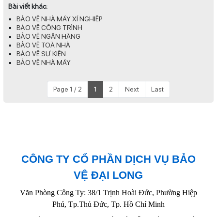
Bài viết khác:
BẢO VỆ NHÀ MÁY XÍ NGHIỆP
BẢO VỆ CÔNG TRÌNH
BẢO VỆ NGÂN HÀNG
BẢO VỆ TOÀ NHÀ
BẢO VỆ SỰ KIỆN
BẢO VỆ NHÀ MÁY
Page 1 / 2
1
2
Next
Last
CÔNG TY CỔ PHẦN DỊCH VỤ BẢO
VỆ ĐẠI LONG
Văn Phòng Công Ty: 38/1 Trịnh Hoài Đức, Phường Hiệp
Phú, Tp.Thủ Đức, Tp. Hồ Chí Minh