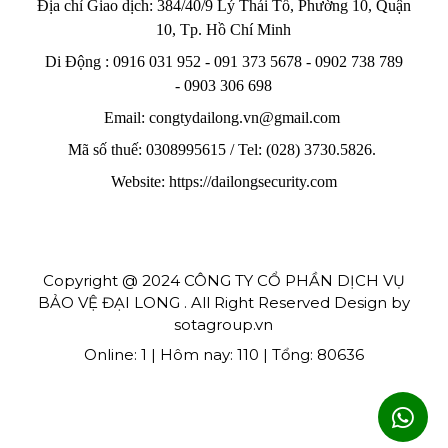
Địa chỉ Giao dịch: 384/40/9 Lý Thái Tổ, Phường 10, Quận
10, Tp. Hồ Chí Minh
Di Động : 0916 031 952 - 091 373 5678 - 0902 738 789
-
0903 306 698
Email: congtydailong.vn@gmail.com
Mã số thuế: 0308995615 / Tel: (028) 3730.5826.
Website: https://dailongsecurity.com
Copyright @ 2024 CÔNG TY CỔ PHẦN DỊCH VỤ
BẢO VỆ ĐẠI LONG . All Right Reserved Design by
sotagroup.vn
Online: 1 | Hôm nay: 110 | Tổng: 80636